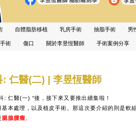
術
自體脂肪移植
乳房手術
抽脂手術
男
手術
傷口
關於李昱恆醫師
手術案例分享
 仁醫(二) | 李昱恆醫師
: 仁醫(一) "後，接下來又要推出續集啦！
與基本處理，以及植皮手術。那這次要介紹的則是軟
是
腮腺腫瘤
。