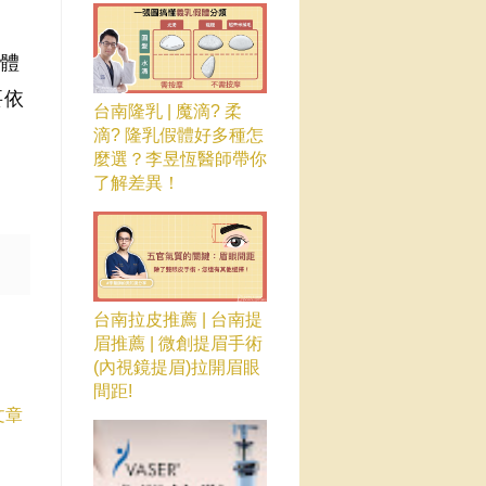
自體
要依
台南隆乳 | 魔滴? 柔
滴? 隆乳假體好多種怎
麼選？李昱恆醫師帶你
了解差異！
台南拉皮推薦 | 台南提
眉推薦 | 微創提眉手術
(內視鏡提眉)拉開眉眼
間距!
文章