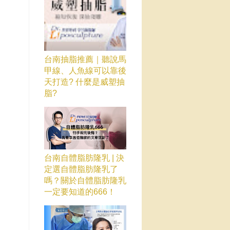
台南抽脂推薦｜聽說馬
甲線、人魚線可以靠後
天打造? 什麼是威塑抽
脂?
台南自體脂肪隆乳 | 決
定選自體脂肪隆乳了
嗎？關於自體脂肪隆乳
一定要知道的666！