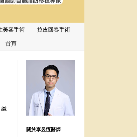
性美容手術
拉皮回春手術
首頁
組織
關於李昱恆醫師