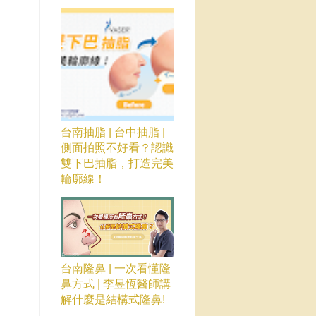
台南抽脂 | 台中抽脂 |
側面拍照不好看？認識
雙下巴抽脂，打造完美
輪廓線！
台南隆鼻 | 一次看懂隆
鼻方式 | 李昱恆醫師講
解什麼是結構式隆鼻!