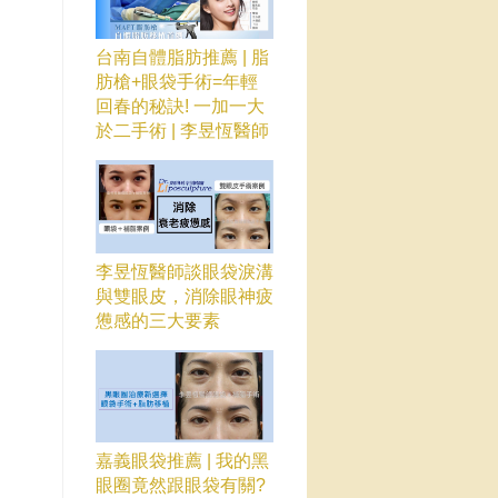
台南自體脂肪推薦 | 脂
肪槍+眼袋手術=年輕
回春的秘訣! 一加一大
於二手術 | 李昱恆醫師
李昱恆醫師談眼袋淚溝
與雙眼皮，消除眼神疲
憊感的三大要素
嘉義眼袋推薦 | 我的黑
眼圈竟然跟眼袋有關?