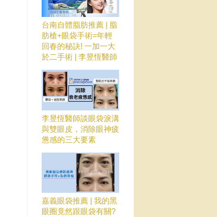
台南自體脂肪推薦 | 脂
肪槍+眼袋手術=年輕
回春的秘訣! 一加一大
於二手術 | 李昱恆醫師
李昱恆醫師談眼袋淚溝
與雙眼皮，消除眼神疲
憊感的三大要素
嘉義眼袋推薦 | 我的黑
眼圈竟然跟眼袋有關?