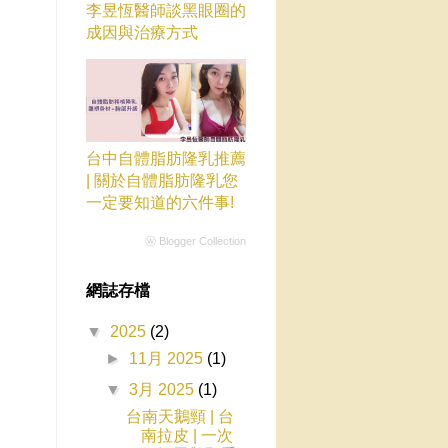
李昱恆醫師談黑眼圈的
成因與治療方式
台中自體脂肪隆乳推薦
| 關於自體脂肪隆乳您
一定要知道的六件事!
ⓦ Blogger Collection
網誌存檔
▼
2025
(2)
►
11月 2025
(1)
▼
3月 2025
(1)
台南天鵝頸 | 台
南拉皮 | 一次