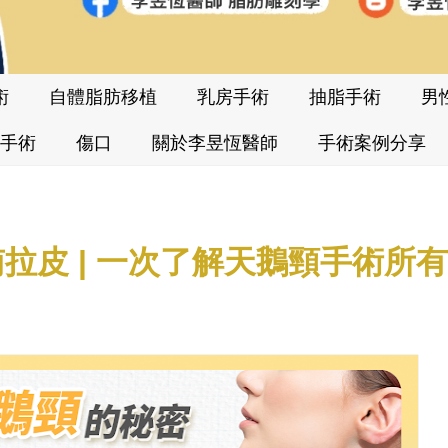
術
自體脂肪移植
乳房手術
抽脂手術
男
手術
傷口
關於李昱恆醫師
手術案例分享
南拉皮 | 一次了解天鵝頸手術所有