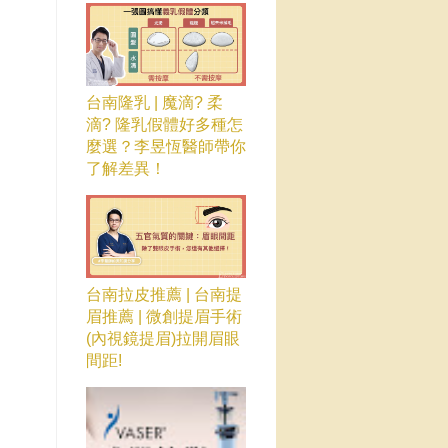
台南隆乳 | 魔滴? 柔
滴? 隆乳假體好多種怎
麼選？李昱恆醫師帶你
了解差異！
台南拉皮推薦 | 台南提
眉推薦 | 微創提眉手術
(內視鏡提眉)拉開眉眼
間距!