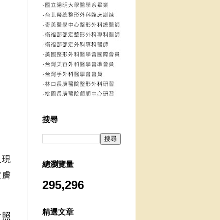
搜尋
人現
總瀏覽量
皮膚
295,296
精選文章
會照