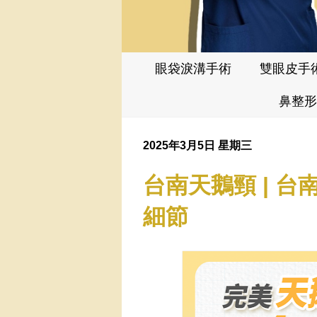
眼袋淚溝手術
雙眼皮手
鼻整形
2025年3月5日 星期三
台南天鵝頸 | 台
細節