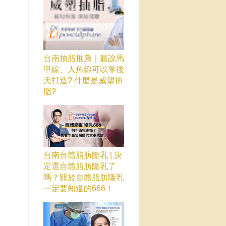
台南抽脂推薦｜聽說馬
甲線、人魚線可以靠後
天打造? 什麼是威塑抽
脂?
台南自體脂肪隆乳 | 決
定選自體脂肪隆乳了
嗎？關於自體脂肪隆乳
一定要知道的666！