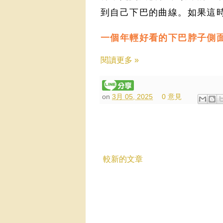
到自己下巴的曲線。如果這
一個年輕好看的下巴脖子側面
閱讀更多 »
on
3月 05, 2025
0 意見
較新的文章