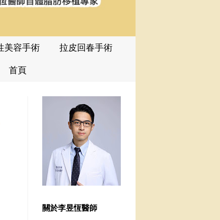
性美容手術
拉皮回春手術
首頁
關於李昱恆醫師