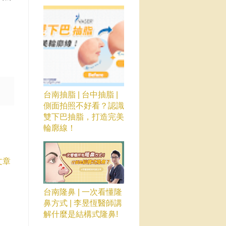
。
台南抽脂 | 台中抽脂 |
側面拍照不好看？認識
雙下巴抽脂，打造完美
輪廓線！
文章
台南隆鼻 | 一次看懂隆
鼻方式 | 李昱恆醫師講
解什麼是結構式隆鼻!