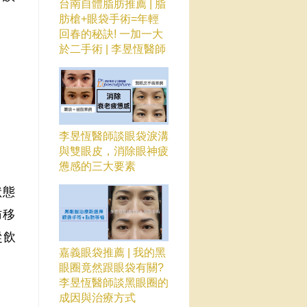
台南自體脂肪推薦 | 脂
肪槍+眼袋手術=年輕
回春的秘訣! 一加一大
於二手術 | 李昱恆醫師
李昱恆醫師談眼袋淚溝
與雙眼皮，消除眼神疲
憊感的三大要素
狀態
肪移
從飲
嘉義眼袋推薦 | 我的黑
眼圈竟然跟眼袋有關?
李昱恆醫師談黑眼圈的
成因與治療方式