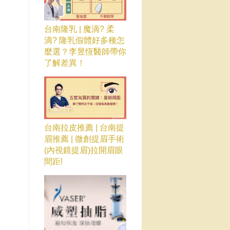
台南隆乳 | 魔滴? 柔
滴? 隆乳假體好多種怎
麼選？李昱恆醫師帶你
了解差異！
台南拉皮推薦 | 台南提
眉推薦 | 微創提眉手術
(內視鏡提眉)拉開眉眼
間距!