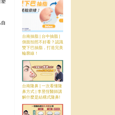
雕塑
為自
台南抽脂 | 台中抽脂 |
側面拍照不好看？認識
雙下巴抽脂，打造完美
輪廓線！
台南隆鼻 | 一次看懂隆
鼻方式 | 李昱恆醫師講
解什麼是結構式隆鼻!