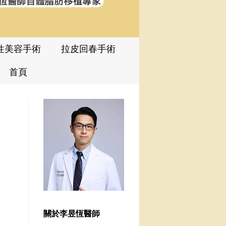
性美容手術
拉皮回春手術
首頁
關於李昱恆醫師