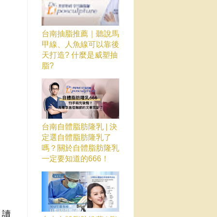
台南抽脂推薦｜聽說馬
甲線、人魚線可以靠後
天打造? 什麼是威塑抽
脂?
台南自體脂肪隆乳 | 決
定選自體脂肪隆乳了
嗎？關於自體脂肪隆乳
一定要知道的666！
，讀