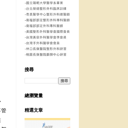
搜尋
總瀏覽量
心
不管
精選文章
候