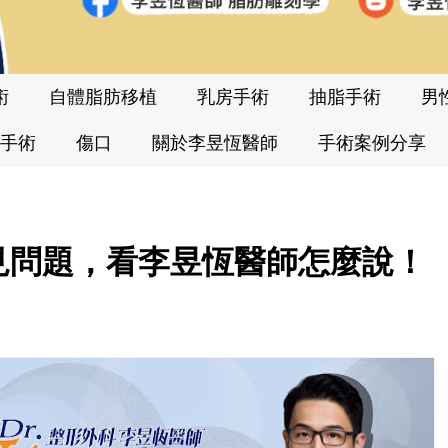
術
自體脂肪移植
乳房手術
抽脂手術
男
手術
傷口
關於李昱恆醫師
手術案例分享
見問題，看李昱恆醫師怎麼說！