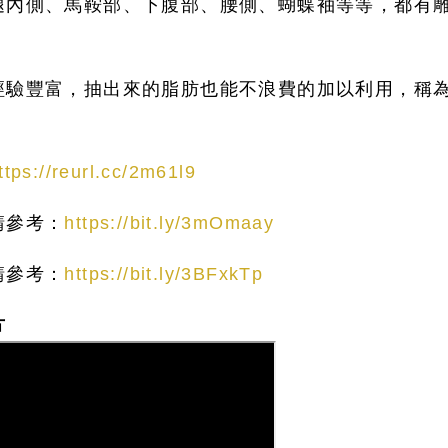
腿內側、馬鞍部、下腹部、腰側、蝴蝶袖等等，都有
經驗豐富，抽出來的脂肪也能不浪費的加以利用，稱
ttps://reurl.cc/2m61l9
請參考：
https://bit.ly/3mOmaay
請參考：
https://bit.ly/3BFxkTp
片