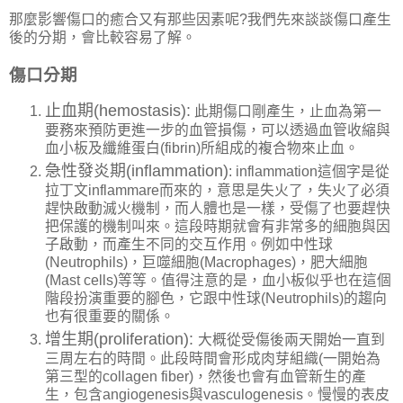
那麼影響傷口的癒合又有那些因素呢?我們先來談談傷口產生
後的分期，會比較容易了解。
傷口分期
止血期(hemostasis):
此期傷口剛產生，止血為第一
要務來預防更進一步的血管損傷，可以透過血管收縮與
血小板及纖維蛋白(fibrin)所組成的複合物來止血。
急性發炎期(
inflammation
)
:
inflammation這個字是從
拉丁文inflammare而來的，意思是失火了，失火了必須
趕快啟動滅火機制，而人體也是一樣
，受傷了也要趕快
把保護的機制叫來。這段時期就會有非常多的細胞與因
子啟動，而產生不同的交互作用。例如中
性球
(
Neutrophils
)，巨噬細胞
(
Macrophages
)，肥大細胞
(
Mast cells
)等等。值得注意的是，血小板似乎也在這個
階段扮演重要的腳色，它跟
中性球(
Neutrophils
)的趨向
也有很重要的關係
。
增
生期(
proliferation
):
大概從受傷後兩天開始一直到
三周左右的時間
。此段時間會形成肉芽組織(一開始為
第三型的collagen fiber)，然後也會有血管新生的產
生，包含
angiogenesis與
vasculogenesis。慢慢的表皮