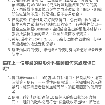
充足的氧氣環境: 在一些慢性傷口患者上，常常是一群
罹患糖尿病足(DM foot)或是周邊動脈疾患(PAD)的病
人，由於微小血液循環與主要血液循環出了問題，組織
間氧氣灌流不足，於是傷口便不容易癒合。
控制感染: 在急性期好好觀察傷口，必要時由醫師開立
抗生素與適當清創可加速傷口的癒合。有些慢性傷口一
旦產生生物膜(Biofilms，由細菌產生出的細胞外結構)，
就會抵擋抗生素的滲入，以至於殺菌效果變差。
戒菸: 菸中的尼古丁(Nicotine)會使周邊血管收縮，使得
周邊組織的灌流受到影響。
矯正類固醇的使用: 維他命A的使用有助於這類患者表皮
新生。
臨床上一個專業的整形外科醫師如何來處理傷口
呢?
傷口床(wound bed)的處理: 評估傷口、控制感染、適當
清創等。還有，一些慢性疾病需矯正，例如抽菸的人勸
禁菸、糖尿病患者控制血糖等等、矯正類固醇的使用等
等
使用正確的敷料照顧傷口: 每個人的傷口狀況不盡相
同，一種好的敷料必須符合: 適量吸收滲出物、撕取後