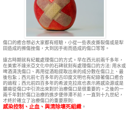
傷口的癒合想必大家都有經驗，小從一些表皮撕裂傷或是犁
田造成的擦傷挫傷，大到因手術而造成的傷口等等。
遠古時期就有紀載處理傷口的方式。早在西元前兩千多年，
在美索不達米亞文化中的石碑就刻有處理傷口的方法: 用水或
啤酒清洗傷口、再用從酒粕提取出來的成分敷在傷口上、最
後包紮；西元前七百多年的古印度文明也有紀錄著傷口癒合
的過程；西元前四百多年的希波克拉底也表示將感染源或是
膿瘍從傷口中引流出來對於治療傷口是很重要的。之後的一
兩千年對於傷口治療的進步便停滯不前，一直到十九世紀，
才終於確立了治療傷口的重要原則:
感染控制
、止血
、與清除壞死組織
。