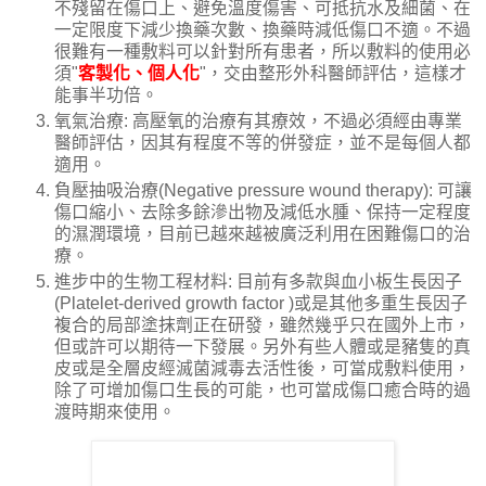
不殘留在傷口上、避免溫度傷害、可抵抗水及細菌、在
一定限度下減少換藥次數、換藥時減低傷口不適。不過
很難有一種敷料可以針對所有患者，所以敷料的使用必
須"
客製化、個人化
"，交由整形外科醫師評估，這樣才
能事半功倍。
氧氣治療: 高壓氧的治療有其療效，不過必須經由專業
醫師評估，因其有程度不等的併發症，並不是每個人都
適用。
負壓抽吸治療(Negative pressure wound therapy): 可讓
傷口縮小、去除多餘滲出物及減低水腫、保持一定程度
的濕潤環境，目前已越來越被廣泛利用在困難傷口的治
療。
進步中的生物工程材料: 目前有多款與血小板生長因子
(Platelet-derived growth factor )或是其他多重生長因子
複合的局部塗抹劑正在研發，雖然幾乎只在國外上市，
但或許可以期待一下發展。另外有些人體或是豬隻的真
皮或是全層皮經滅菌減毒去活性後，可當成敷料使用，
除了可增加傷口生長的可能，也可當成傷口癒合時的過
渡時期來使用。