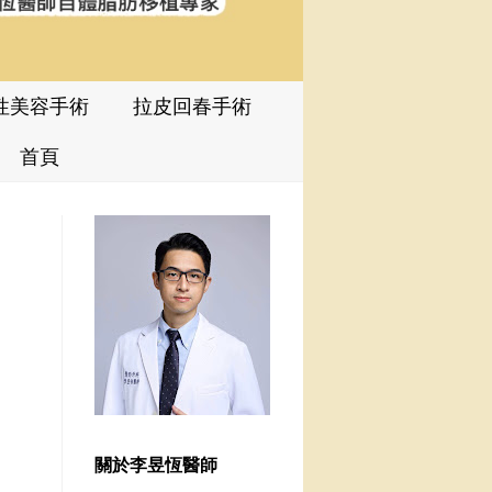
性美容手術
拉皮回春手術
首頁
關於李昱恆醫師