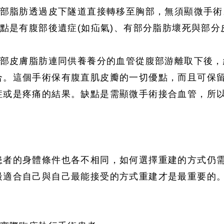
腹部脂肪透過皮下隧道直接轉移至胸部
，無須顯微手術
缺點是有腹部後遺症(如疝氣)
、有部分脂肪壞死與部分
將腹部皮膚脂肪連同供養養分的血管從腹部游離取下後
，
合
。這個手術保有腹直肌皮瓣的一切優點
，而且可保
症或是疼痛的結果
。缺點是需顯微手術接合血管
，所
患者的身體條件也各不相同
，如何選擇重建的方式仍
最適合自己與自己最能接受的方式重建才是最重要的