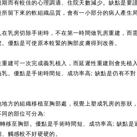
應期而有較佳的心理調適、住院天數
減少
。缺點是要
後所留下來的軟組織品質
，會有一小部分的病人產生
人在乳房切除手術時，不在第一時間做乳房重建，而
建。優點是可使原本較緊的胸部皮膚得到改善
。
性重建可一次完成義乳植入
，而延遲性重建則會先植
義乳
。優點是手術時間短
、成功率高; 缺點是仍有不對
。
他地方的組織移植至胸部處
，視覺上塑成乳房的形狀
不同的部位可分為:
肌轉移至胸部。優點是手術時間短
、成功率高; 缺點是
縮
、觸感較不好硬硬的
。