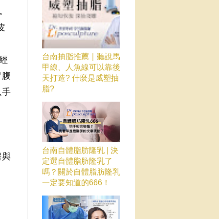
。
皮
台南抽脂推薦｜聽說馬
經
甲線、人魚線可以靠後
留腹
天打造? 什麼是威塑抽
脂?
以手
台南自體脂肪隆乳 | 決
需與
定選自體脂肪隆乳了
。
嗎？關於自體脂肪隆乳
一定要知道的666！