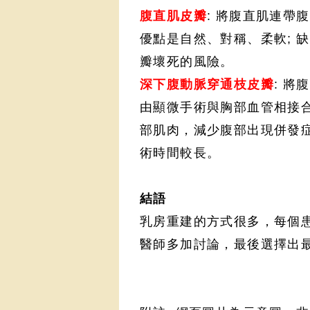
腹直肌皮瓣
: 將腹直肌連帶
優點是自然
、對稱
、柔軟
; 
瓣壞死的風險
。
深下腹動脈穿通枝皮瓣
: 
由顯微手術與胸部血管相接
部肌肉
，減少腹部出現併發
術時間較長
。
結語
乳房重建的方式很多
，每個
醫師多加討論
，最後選擇出