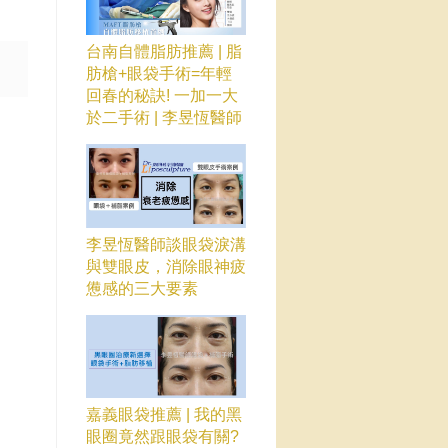
台南自體脂肪推薦 | 脂
肪槍+眼袋手術=年輕
回春的秘訣! 一加一大
於二手術 | 李昱恆醫師
李昱恆醫師談眼袋淚溝
與雙眼皮，消除眼神疲
憊感的三大要素
嘉義眼袋推薦 | 我的黑
眼圈竟然跟眼袋有關?