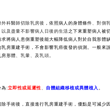
療外科醫師切除乳房後
，依照病人的身體條件
、對側
、以
及盡量不影響病人日後的生
活之下來重塑病人被
務求將病人患側重塑後能大幅降低病人對於自我形體
的乳房重建手術，不會影響乳癌復發的偵測。一般來
乳房形體
、乳暈
、及乳頭
。
分為
:
立即性或延遲性
、
自體組織移植或異體植入
。
切除手術後，直接進行乳房重建手術，優點是可減少