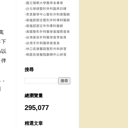
萬
年下
仍以
，伴
搜尋
久，
因
總瀏覽量
295,077
精選文章