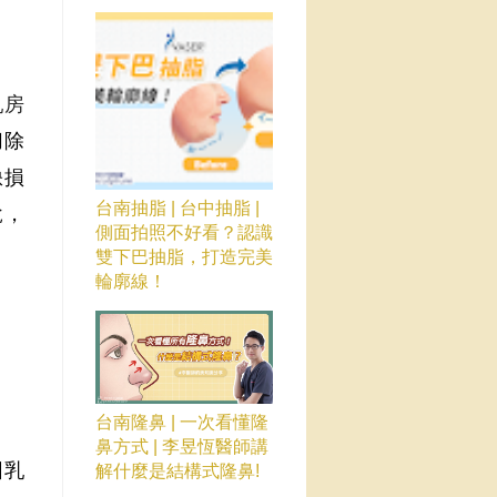
乳房
切除
缺損
台南抽脂 | 台中抽脂 |
說
，
側面拍照不好看？認識
雙下巴抽脂，打造完美
輪廓線！
台南隆鼻 | 一次看懂隆
鼻方式 | 李昱恆醫師講
因乳
解什麼是結構式隆鼻!