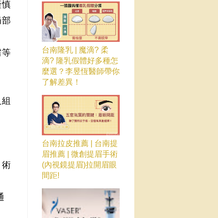
謹慎
局部
台南隆乳 | 魔滴? 柔
需等
滴? 隆乳假體好多種怎
麼選？李昱恆醫師帶你
了解差異！
入
組
台南拉皮推薦 | 台南提
眉推薦 | 微創提眉手術
，術
(內視鏡提眉)拉開眉眼
間距!
通