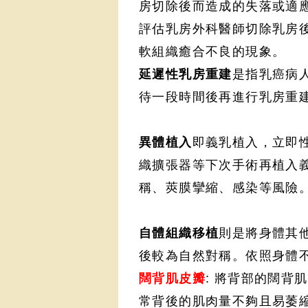
房切除後而造成的失落或適
評估乳房外科醫師切除乳房
軟組織癒合不良的現象
。
延遲性乳房重建
是指乳癌病
待一段時間後再進行乳房重
異體植入
即義乳植入
，立即
織擴張器等下次手術再植入
稱
、莢膜攣縮
、感染等風險
自體組織移植
則是將身體其
後較為自然對稱
。依照身體
闊背肌皮瓣
: 將背部的闊背
常背後的肌肉量不夠且易萎