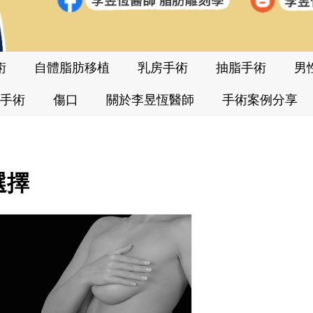
術
自體脂肪移植
乳房手術
抽脂手術
男
手術
傷口
關於李昱恆醫師
手術案例分享
選擇