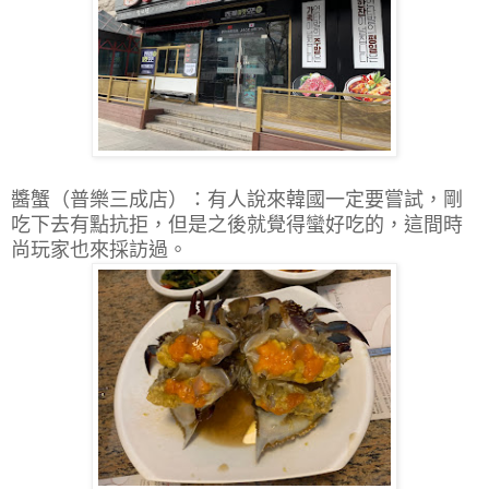
醬蟹（普樂三成店）：有人說來韓國一定要嘗試，剛
吃下去有點抗拒，但是之後就覺得蠻好吃的，這間時
尚玩家也來採訪過。