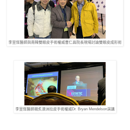
李昱恆醫師與南韓雙眼皮手術權威曹仁昌院長現場討論雙眼皮成形術
李昱恆醫師親炙澳洲拉皮手術權威Dr. Bryan Mendelson演講