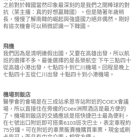
之前對於韓國當然印象最深刻的是我們之間棒球的對
抗（某主播：真的好想贏韓國）。但是隨著年歲稍
長，慢慢了解南韓的崛起與強盛國力絕非偶然。剛好
有這次機會可以稍微認識一下韓國。
飛機
我們因為是清明連假出國，又要在高雄出發，所以航
班的選擇不多。最後選擇的是長榮航空 下午三點四十
從高雄小港出發，七點四十到仁川機場。回程是晚上
七點四十五從仁川出發 十點四十到小港機場。
機場到飯店
醫學會的會場是在三成站承恩寺站附近的COEX會議
場，所以直接住在旁邊的Coex洲際酒店是最方便的
了。機場到飯店的交通應該是搭快捷巴士最為便利，
在七號出口附近即可搭乘6103班次巴士，表定車程約
75分鐘。可在附近的車票販賣機購買車票，現金或刷