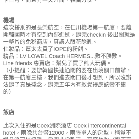
卡皆可，而且有中文介面，相當方便。
機場
這次搭乘的是長榮航空，在仁川機場第一航廈，要離
開韓國時才有空到內部逛逛，辦完checkin 後出關就是
一整片的免稅商店，真讓人眼花瞭亂。
化妝品：幫太太買了IOPE的粉餅。
精品：LV LOWE
L Coach HERMES
...數
不勝數。
Line friends 專賣店：幫兒子買了熊大玩偶。
（小提醒：要辦韓國快速通關的要在出境關口前辦，
在第一航廈三樓，我們進去關口後才想到，所以沒辦
法辦了真是殘念，辦完五年內有效覺得應該蠻不錯
的）
飯店
此次入住的是Coex洲際酒店 Coex intercontinental
hotel，兩晚共台幣12000，兩張單人的房型，稍貴不